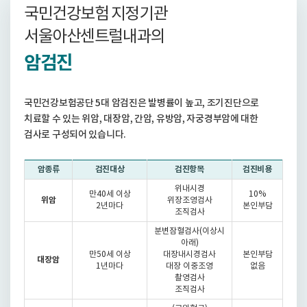
국민건강보험 지정기관
서울아산센트럴내과의
암검진
국민건강보험공단 5대 암검진은 발병률이 높고, 조기진단으로
치료할 수 있는 위암, 대장암, 간암, 유방암, 자궁경부암에 대한
검사로 구성되어 있습니다.
암종류
검진대상
검진항목
검진비용
위내시경
만40세 이상
10%
위암
위장조영검사
2년마다
본인부담
조직검사
분변잠혈검사(이상시
아래)
만50세 이상
대장내시경검사
본인부담
대장암
1년마다
대장 이중조영
없음
촬영검사
조직검사