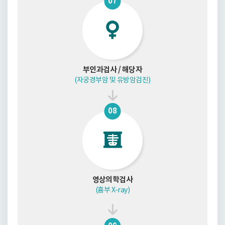
07
부인과검사 / 해당자
(자궁경부암 및 유방암검진)
08
영상의학검사
(흄부 X-ray)