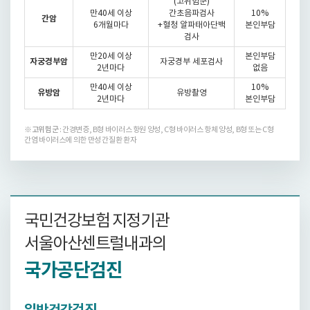
(고위험군)
만40세 이상
간초음파검사
10%
간암
6개월마다
+혈청 알파태아단백
본인부담
검사
만20세 이상
본인부담
자궁경부암
자궁경부 세포검사
2년마다
없음
만40세 이상
10%
유방암
유방촬영
2년마다
본인부담
※
고위험군
: 간경변증, B형 바이러스 항원 양성, C형 바이러스 항체 양성, B형 또는 C형
간염 바이러스에 의한 만성 간질환 환자
국민건강보험 지정기관
서울아산센트럴내과의
국가공단검진