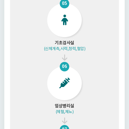
05
기초검사실
(신체계측,시력,청력,혈압)
06
임상병리실
(체혈,체뇨)